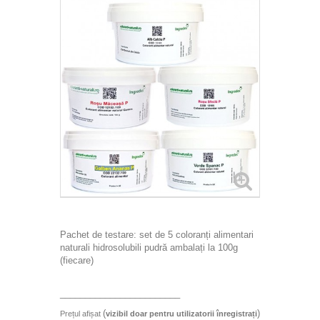
+
APLICAȚII
WEBSITE-URILE NOASTRE
POLITICA DE CONFIDENȚIALITATE / GDPR
POLITICA COOKIES
CONTACT
+
HOME
Pachet de testare: set de 5 coloranți alimentari
naturali hidrosolubili pudră ambalați la 100g
(fiecare)
________________________
(
)
Prețul afișat
vizibil doar pentru utilizatorii înregistrați