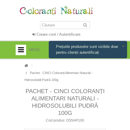
Creare cont / Autentificare
×
Prețurile produselor sunt vizibile doar
MENU
pentru clienții autentificați
HOME
Pachet - CINCI Coloranți Alimentari Naturali -
+
OFERTE SPECIALE
Hidrosolubili Pudră 100g
+
COLORANȚI ALIMENTARI NATURALI -
PACHET - CINCI COLORANȚI
HIDROSOLUBILI - LICHIZI
ALIMENTARI NATURALI -
+
COLORANȚI ALIMENTARI NATURALI -
HIDROSOLUBILI PUDRĂ
HIDROSOLUBILI - PULBERE
100G
+
COLORANȚI LIPOSOLUBILI (SOLUBILI ÎN
Cod produs:
OS5HP100
GRĂSIMI)