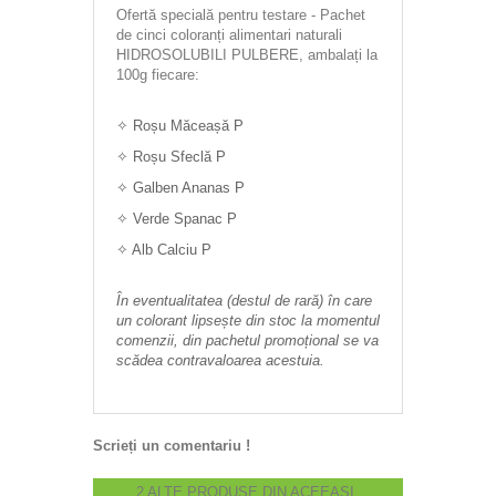
Ofertă specială pentru testare - Pachet
de cinci coloranți alimentari naturali
HIDROSOLUBILI PULBERE, ambalați la
100g fiecare:
✧ Roșu Măceașă P
✧ Roșu Sfeclă P
✧ Galben Ananas P
✧
Verde Spanac P
✧
Alb Calciu P
În eventualitatea (destul de rară) în care
un colorant lipsește din stoc la momentul
comenzii, din pachetul promoțional se va
scădea contravaloarea acestuia.
Scrieți un comentariu !
2 ALTE PRODUSE DIN ACEEAȘI